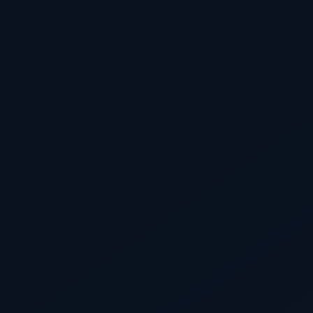
4006669527