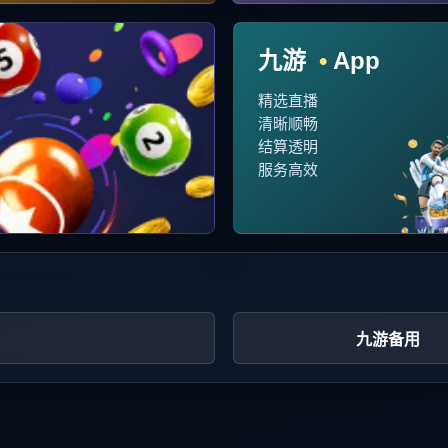
状态火热，塞内加尔小组赛前景成焦点
焦点，尽管尚未进球，但他场均贡献近3次关键传球，并以惊人的
世
防线的核心武器，塞内加尔队凭借犀利的反击效率引发关注，球队核
若在淘汰赛相遇，维尼修斯的极限盘带与塞内加尔硬朗防线的碰撞将
尔队保持的在2002年日韩世界杯中，塞内加尔首次进入世界杯
中才遗憾出局这一成绩不仅为塞内加尔足球赢得了
世界杯比赛资
的世界排名曾因赛事表现出现波动例如，2018年世界杯后，球
着其已成为非洲足球的代表力量之一未来展望以马内为核心的塞
A组第二的身份晋级，算是一个正常的结果他们的非洲兄弟摩洛哥队
，摩洛哥队也成为了小组赛的另一匹“大黑马”这支摩洛哥队攻防