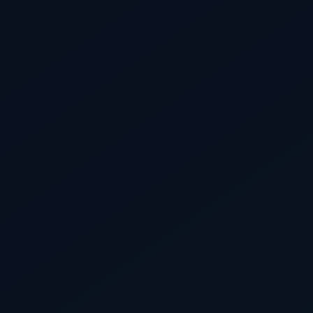
1轻取韩国队，展现出强大的进攻火力内马尔伤愈复出后状态出
罗地亚队，晋级希望较大荷兰队荷兰队小组赛保持不败，18决赛
地亚队，获得第四名尽管未能登上领奖台，但这一成绩已远超非洲
摩洛哥队成为首支进入世界杯四强的非洲球队，创造了非洲足球的
前锋，小组赛伤退维尼修斯边锋卡塞米罗中场小组赛表现2胜1
平1负积4。