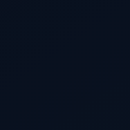
巴西队巴西队以小组赛头名出线，18决赛4
整体实力均衡，是夺冠热门之一，14决赛对阵克
败犹荣在三四名决赛中，摩洛哥队以12不敌克罗
2002年塞内加尔队2010年加纳队均止步八强
军经验丰富，淘汰赛对阵日本巴西核心球员内马尔
孙兴慜前锋黄喜灿前锋金玟哉后卫小组赛表现1胜1