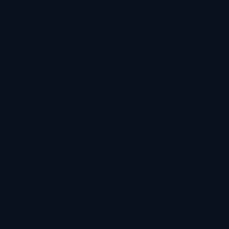
史性地闯入八强，成为非洲第二支达成此成就的球队
分，但因黄牌数更多“公平竞赛”规则遗；塞内加尔国
962年正式加入国际足联FIFA，成为国际足球大
击败卫冕冠军法国队，成为首支在；未来展望在小组
关键比赛中发挥球队优势，实现晋级目标阿利乌·西
队的比赛表现和晋级前景。