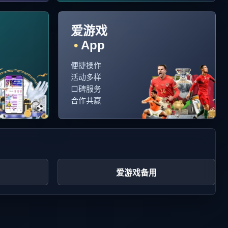
界杯赛事竞猜平台
17次成功过人在所有参赛球员中断
心尼古拉·杰克逊展现出惊人冲击力，场均成功对抗高
极具看点。
正赛，便创造了
世界杯登录平台
传奇故事他们在小
讯
荣誉，也让“特兰加雄狮”的外号更加深入人心在
队排名一度跌至第63位，但随着非洲杯夺冠和新一代
内加尔队仍处于竞技巅峰期，若能在后续大赛中保
在有克罗地亚队比利时队的F组，以2胜1平的战绩
两端都表现出色，主力阵容基本在欧洲五大联赛效