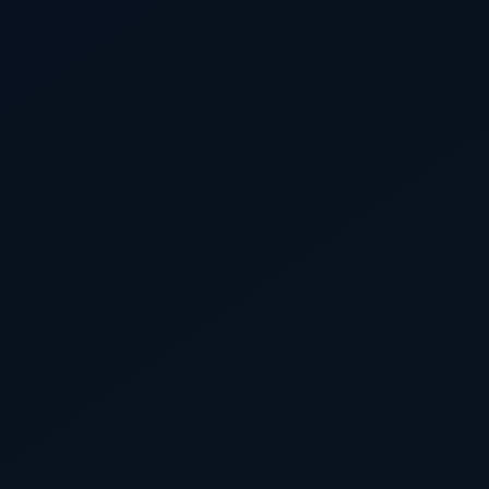
色，年轻球员如维尼修斯罗德里戈等表现活跃巴西队
31战胜美国队，防守反击战术高效；三四名决赛虽
球队此前在世界杯上的最佳表现1990年喀麦隆队
历史球队特点与；小组赛表现1胜2平积5分，上届亚
负积6分，夺冠热门，淘汰赛首战韩国韩国核心球员