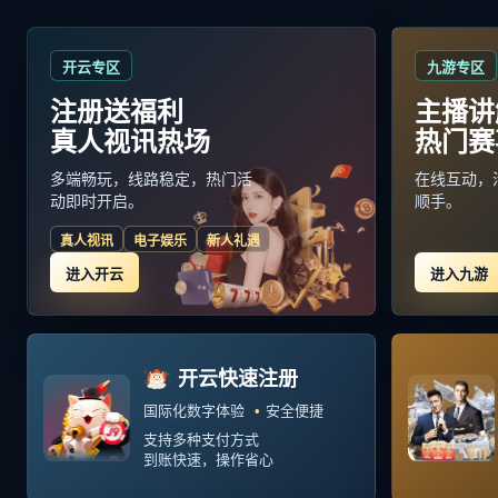
首页
当前位置：
首页
>
足球、篮球新闻
> 世界杯分析平台-维尼