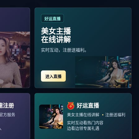
4006669527
综合新闻