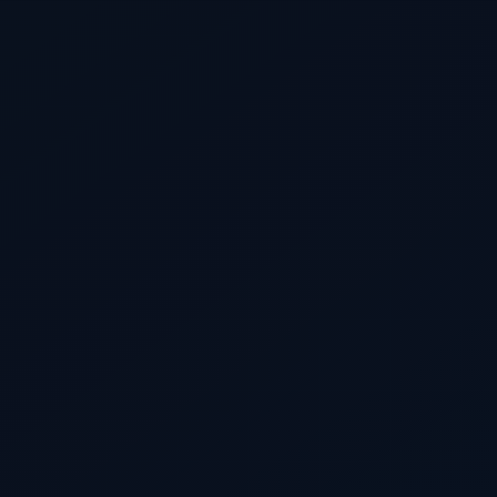
杯决赛圈便一鸣惊人，揭幕战爆冷击败卫冕冠军法国队，最终历
足球中的地位2018年俄罗斯世界杯塞内加尔小组赛与日本同积4
力量，其发展历程和主要成绩如下国际足联成员资格塞内加尔队于1
历史表现 2002年日韩世界杯塞内加尔队在揭幕战中以10爆冷
6强的希望西塞将继续部署针对性战术，力争在对阵厄瓜多尔等
内加尔队在2022年世界杯中的关键人物他的决策直接影响着球