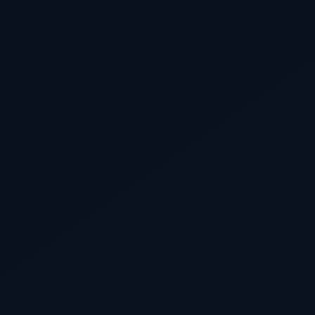
更具想象空间的是锋线的锐变,洛萨诺、希
胆寒的特质在于其“遇强则强”的神经刀属性：他
支“草帽军团”爆发的能量就越是惊人，这种不可