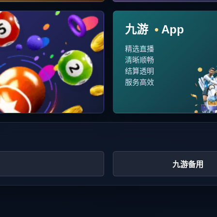
tions-阿兹特克雄鹰高原振翅，墨西哥
战中尽显锋芒，他们依托海拔优势展开窒息式逼抢，攻防速率令对手
，这股来自中北美的新势力凭借凌厉的反击与不屈的斗志，惊艳全
杯竞彩资讯
简单的场地归属，而是
世界杯赛前看点
一种深入骨髓
这支背负着“十六郎”宿命却永远雄心勃勃的队伍，正以一种令
王者的头号黑马。
海啸的声浪中，其核心秘密武器在于生理与心理的双重碾压，海拔
美强队及南美劲旅而言，稀薄的氧气是无形的杀手，皮球的飞行
，墨西哥球员却如游弋于熟悉海域的剑鱼，用不知疲倦的奔跑和
的豪门都未战先怯三分。