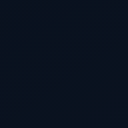
4006669527