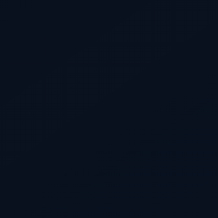
查看更多
⚽ 世界杯
球队动态
注各国家队备战进展、阵容变化、球员状态与赛事新闻，帮助用
解世界杯最新资讯。🏆