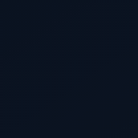
世界杯买球网址-塞尔维亚小鬼当家，黑马之姿剑指世界杯
世界杯押注平台官网-美国队防线支柱伤缺成隐患，诸强冲击奖牌格局生变
予年轻球
根据你提供的内容，摘要如下：，本
新老交
届赛事已进入关键阶段，球星动态成
技术与体
为左右战局的核心变量，多支球队核
讯中黑马
心球员的状态起伏直接影响进攻效
率...
精彩内容。🏆✨