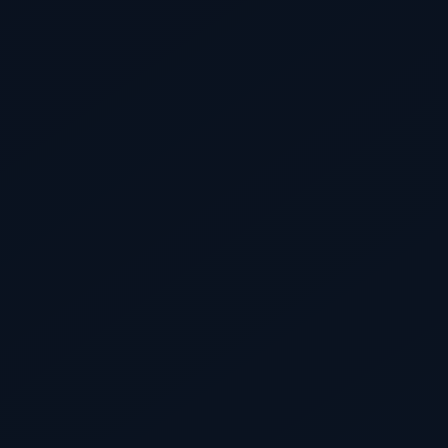
2026世界杯买球官网-厄瓜多尔友谊赛备战升温，阵容深度面临实战检验
厄瓜多尔队正利用友谊赛积极练兵，
迪马利
但阵容深度面临严峻考验，随着备战
的战术
动态持续升温，主教练在考察替补球
能力成
员时遭遇“头重脚轻”的困境，虽然...
尔世
2026世界杯
FIFA World Cup 2026
⚽ 我们以专业视角点燃足球热爱，用实时数据打造清晰