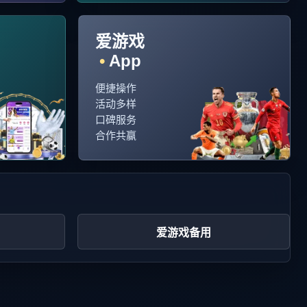
📝 注册时，您需提供真实、准确、最新的身份信息，并保
 您需自行保管账户及密码，并对账户下的一切活动承担法