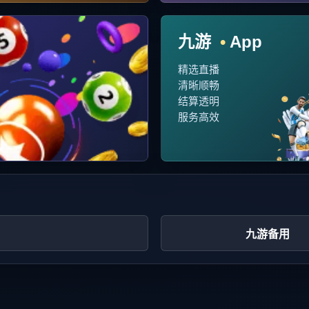
关于我们
关于我们
一、账户管理 👤 1.1 
证及时更新。 1.2 🔑
律责任。 1.3 ⚠️ 若平台发...